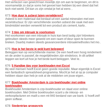
Het verliezen van gewicht kan moeilijk zijn om aan te beginnen, en dit is
voornamelijk zo dat je soms het gevoel kan hebben bij een dieet dat het
toch niet werkt. Dit kan zo zijn omdat je het al eens ..
673:
Hoe duur is asbest laten verwijderen?
Asbest is een materiaal dat bestaat uit een aantal mineralen met een
vezelstructuur. Er zijn verschillende soorten asbest die vaak met een
bindmiddel werden verwerkt tot een product als cement, karto..
674:
3 tips om inbraak te voorkomen
Het voorkomen van een inbraak in huis kan best lastig zijn! Inbrekers
gebruiken steeds meer geweld om een raam of deur open te kunnen
breken. Daarbij maken steeds geavanceerdere inbraakmethodes het mo..
675:
Hoe je het beste je geld kunt beleggen!
Beleggen kan op verschillende manier. De een heeft een hoog rendement
en de ander is passief, de mogelijkheden zijn eindeloos. In dit artikel
leggen we kort uit hoe je het beste kunt beleggen. Veel le..
676:
5 Handige tips voor boekhouden met Excel
Bij veel mensen heeft Excel geen goede reputatie. Maar eigenlijk is Excel
een fantastisch spreadsheet-programma. Mocht je het al op je computer
hebben staan dan heb je ook al de middelen om jouw eigen..
677:
Boekhouder Amsterdam is zzp boekhouder met online
boekhouden
Boekhouder Amsterdam is zzp-boekhouder en staat voor online
boekhouden. Met Online boekhouden scant u de inkoop- en
verkoopfacturen en mailt u een mt-940 bestand van uw bank. U hoeft zelf
geen softwar..
678:
Stedentrips groepsreis