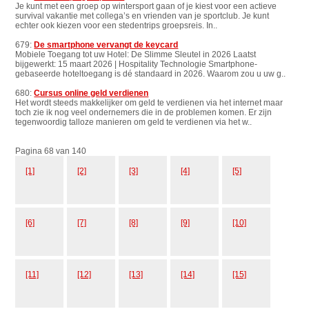
Je kunt met een groep op wintersport gaan of je kiest voor een actieve
survival vakantie met collega’s en vrienden van je sportclub. Je kunt
echter ook kiezen voor een stedentrips groepsreis. In..
679:
De smartphone vervangt de keycard
Mobiele Toegang tot uw Hotel: De Slimme Sleutel in 2026 Laatst
bijgewerkt: 15 maart 2026 | Hospitality Technologie Smartphone-
gebaseerde hoteltoegang is dé standaard in 2026. Waarom zou u uw g..
680:
Cursus online geld verdienen
Het wordt steeds makkelijker om geld te verdienen via het internet maar
toch zie ik nog veel ondernemers die in de problemen komen. Er zijn
tegenwoordig talloze manieren om geld te verdienen via het w..
Pagina 68 van 140
[1]
[2]
[3]
[4]
[5]
[6]
[7]
[8]
[9]
[10]
[11]
[12]
[13]
[14]
[15]